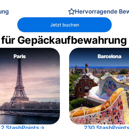
rung
Hervorragende Be
Jetzt buchen
 für Gepäckaufbewahrung
Paris
Barcelona
12 StashPoints
230 StashPoint