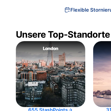
Flexible Stornie
Unsere Top-Standorte
London
655 StashPoints
3