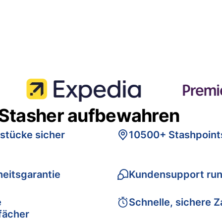
 Stasher aufbewahren
stücke sicher
10500+ Stashpoint
eitsgarantie
Kundensupport run
e
Schnelle, sichere 
fächer