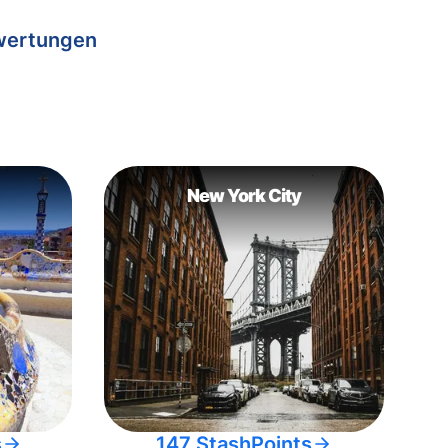
wertungen
New York City
s
147 StashPoints