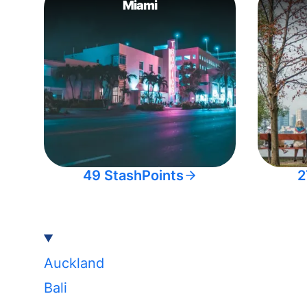
Miami
49 StashPoints
2
Auckland
Bali