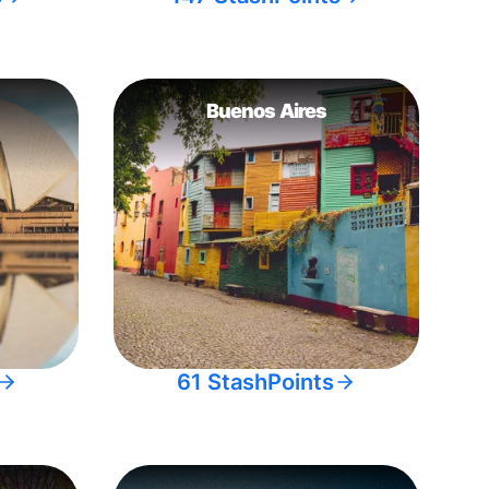
Buenos Aires
61 StashPoints