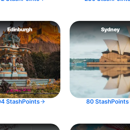
Edinburgh
Sydney
04 StashPoints
80 StashPoints