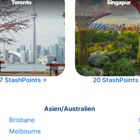
Toronto
Singapur
7 StashPoints
20 StashPoints
Asien/Australien
Brisbane
Melbourne