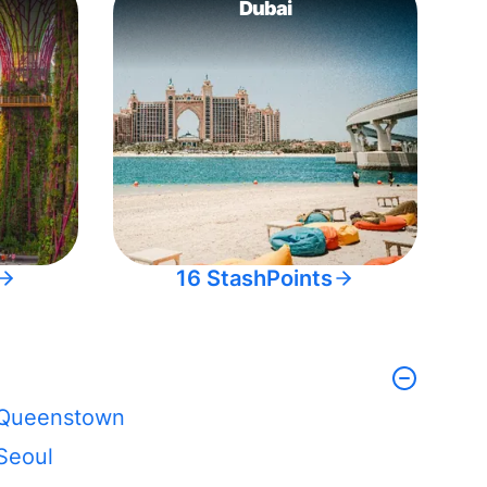
Dubai
16 StashPoints
Queenstown
Seoul