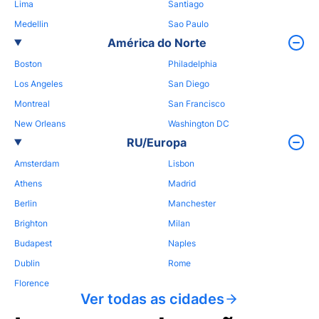
Lima
Santiago
Medellin
Sao Paulo
América do Norte
Boston
Philadelphia
Los Angeles
San Diego
Montreal
San Francisco
New Orleans
Washington DC
RU/Europa
Amsterdam
Lisbon
Athens
Madrid
Berlin
Manchester
Brighton
Milan
Budapest
Naples
Dublin
Rome
Florence
Ver todas as cidades