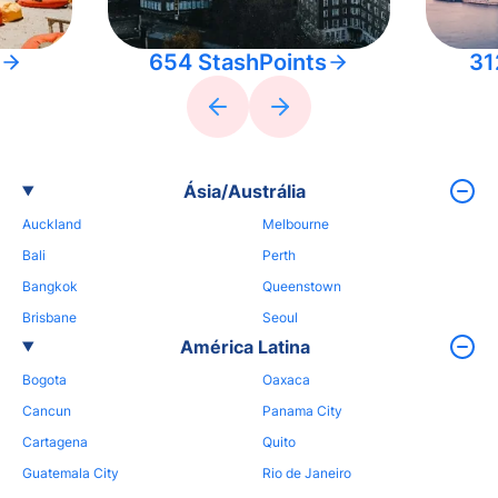
654 StashPoints
31
Ásia/Austrália
Auckland
Melbourne
Bali
Perth
Bangkok
Queenstown
Brisbane
Seoul
América Latina
Bogota
Oaxaca
Cancun
Panama City
Cartagena
Quito
Guatemala City
Rio de Janeiro