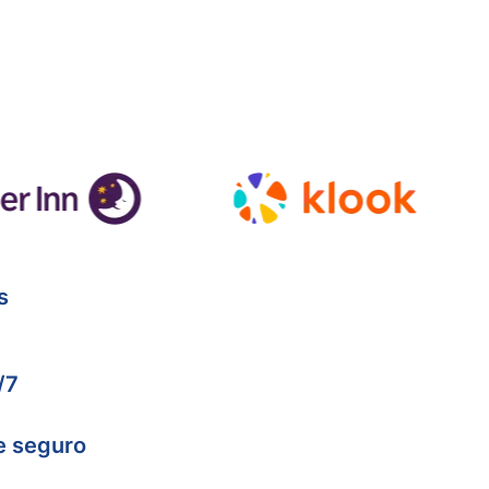
s
/7
e seguro