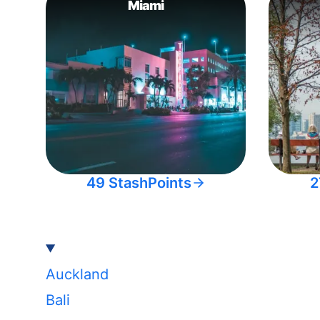
Miami
49 StashPoints
2
Auckland
Bali