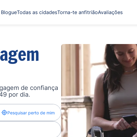
Blogue
Todas as cidades
Torna-te anfitrião
Avaliações
gagem
agagem de confiança
,49 por dia.
Pesquisar perto de mim