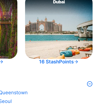
Dubai
16 StashPoints
Queenstown
Seoul