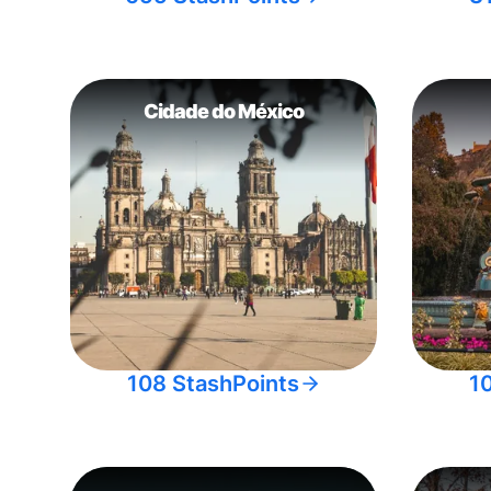
Cidade do México
108 StashPoints
1