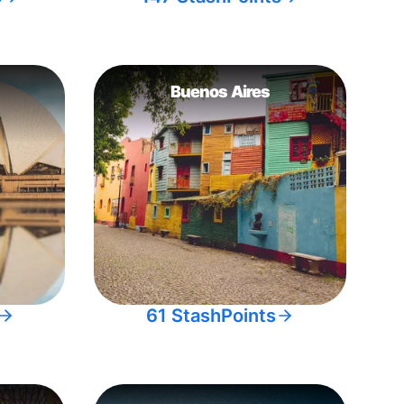
Buenos Aires
61 StashPoints