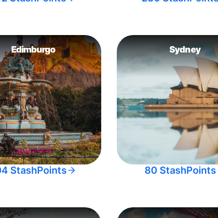
Edimburgo
Sydney
04 StashPoints
80 StashPoints