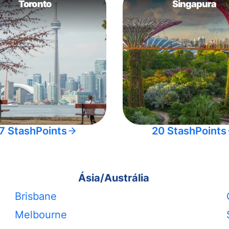
Toronto
Singapura
7 StashPoints
20 StashPoints
Ásia/Austrália
Brisbane
Melbourne