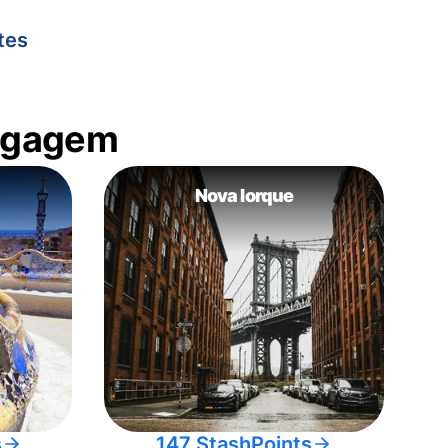
tes
bagagem
Nova Iorque
s
147 StashPoints