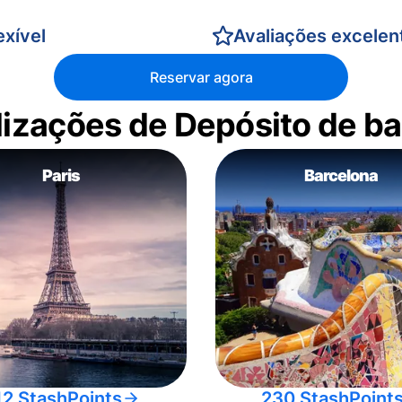
xível
Avaliações excelen
Reservar agora
alizações de Depósito de 
Paris
Barcelona
12 StashPoints
230 StashPoint