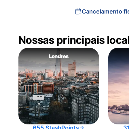
Cancelamento fle
Nossas principais loc
Londres
655 StashPoints
3