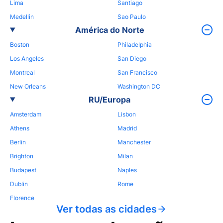
Lima
Santiago
Medellin
Sao Paulo
América do Norte
Boston
Philadelphia
Los Angeles
San Diego
Montreal
San Francisco
New Orleans
Washington DC
RU/Europa
Amsterdam
Lisbon
Athens
Madrid
Berlin
Manchester
Brighton
Milan
Budapest
Naples
Dublin
Rome
Florence
Ver todas as cidades