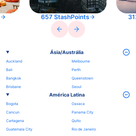
657 StashPoints
31
Ásia/Austrália
Auckland
Melbourne
Bali
Perth
Bangkok
Queenstown
Brisbane
Seoul
América Latina
Bogota
Oaxaca
Cancun
Panama City
Cartagena
Quito
Guatemala City
Rio de Janeiro