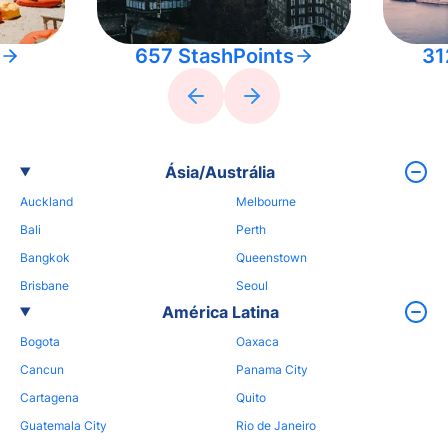
657 StashPoints
31
Ásia/Austrália
Auckland
Melbourne
Bali
Perth
Bangkok
Queenstown
Brisbane
Seoul
América Latina
Bogota
Oaxaca
Cancun
Panama City
Cartagena
Quito
Guatemala City
Rio de Janeiro