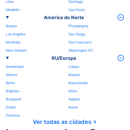
Lima
Santiago
Medellin
Sao Paulo
América do Norte
Boston
Philadelphia
Los Angeles
San Diego
Montreal
San Francisco
New Orleans
Washington DC
RU/Europa
Amsterdam
Lisbon
Athens
Madrid
Berlin
Manchester
Brighton
Milan
Budapest
Naples
Dublin
Rome
Florence
Ver todas as cidades