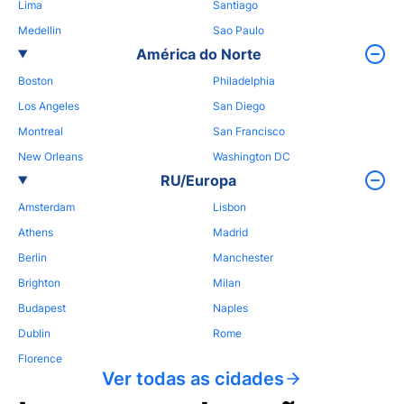
Lima
Santiago
Medellin
Sao Paulo
América do Norte
Boston
Philadelphia
Los Angeles
San Diego
Montreal
San Francisco
New Orleans
Washington DC
RU/Europa
Amsterdam
Lisbon
Athens
Madrid
Berlin
Manchester
Brighton
Milan
Budapest
Naples
Dublin
Rome
Florence
Ver todas as cidades