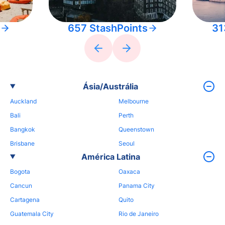
657 StashPoints
31
Ásia/Austrália
Auckland
Melbourne
Bali
Perth
Bangkok
Queenstown
Brisbane
Seoul
América Latina
Bogota
Oaxaca
Cancun
Panama City
Cartagena
Quito
Guatemala City
Rio de Janeiro