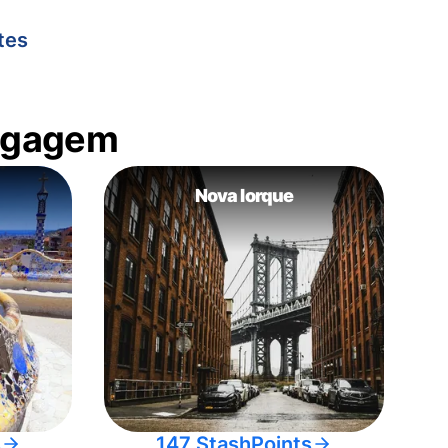
tes
bagagem
Nova Iorque
s
147 StashPoints