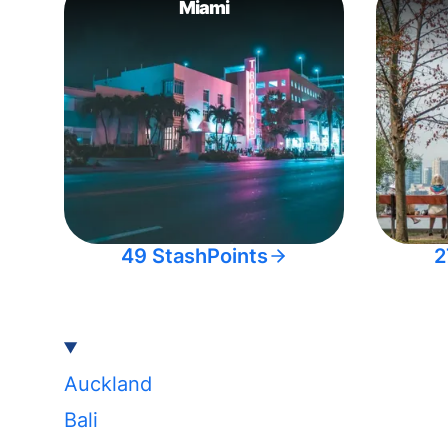
Miami
49 StashPoints
2
Auckland
Bali