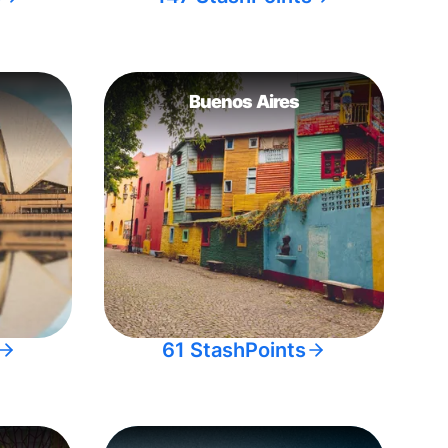
Buenos Aires
61 StashPoints