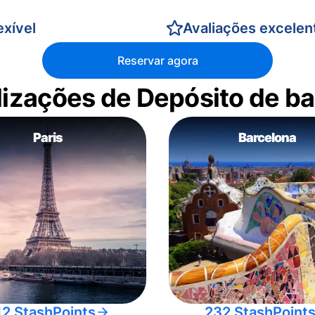
xível
Avaliações excelen
Reservar agora
alizações de Depósito de 
Paris
Barcelona
12 StashPoints
232 StashPoint