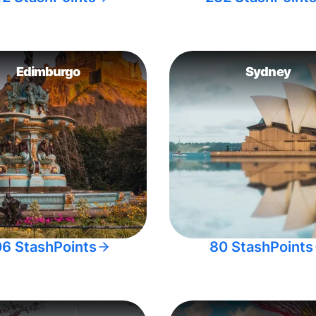
Edimburgo
Sydney
06 StashPoints
80 StashPoints