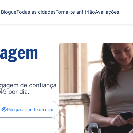
Blogue
Todas as cidades
Torna-te anfitrião
Avaliações
gagem
agagem de confiança
,49 por dia.
Pesquisar perto de mim