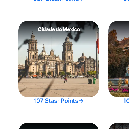
Cidade do México
107 StashPoints
1