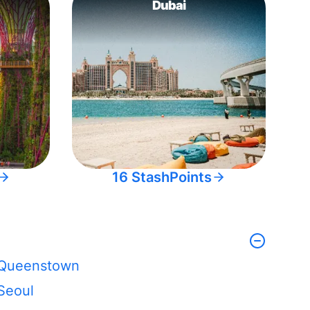
Dubai
16 StashPoints
Queenstown
Seoul