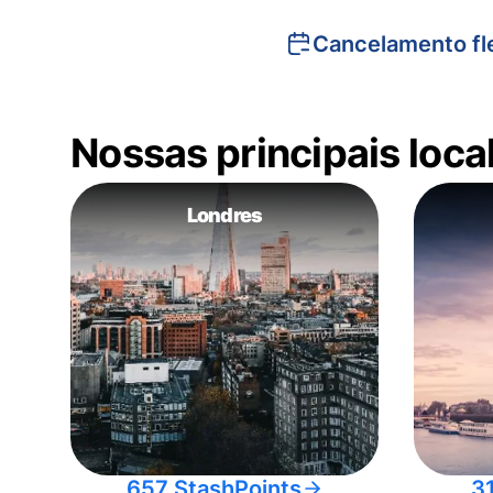
Cancelamento fle
Nossas principais loc
Londres
657 StashPoints
3