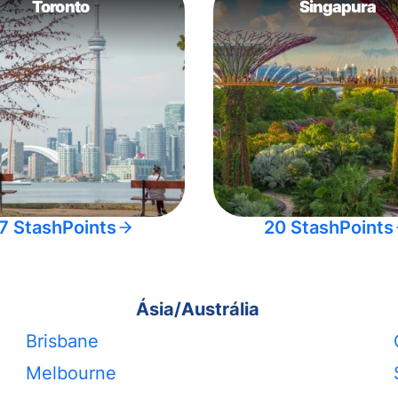
Toronto
Singapura
7 StashPoints
20 StashPoints
Ásia/Austrália
Brisbane
Melbourne