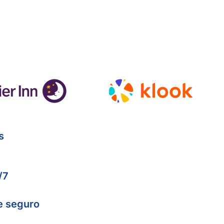
s
/7
e seguro