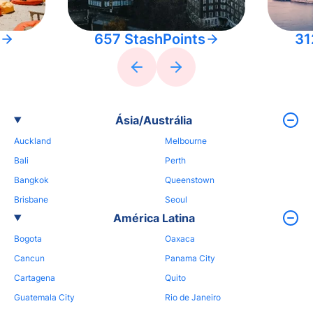
657 StashPoints
31
Ásia/Austrália
Auckland
Melbourne
Bali
Perth
Bangkok
Queenstown
Brisbane
Seoul
América Latina
Bogota
Oaxaca
Cancun
Panama City
Cartagena
Quito
Guatemala City
Rio de Janeiro