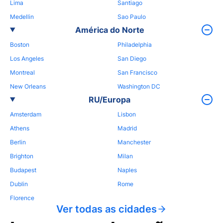
Lima
Santiago
Medellin
Sao Paulo
América do Norte
Boston
Philadelphia
Los Angeles
San Diego
Montreal
San Francisco
New Orleans
Washington DC
RU/Europa
Amsterdam
Lisbon
Athens
Madrid
Berlin
Manchester
Brighton
Milan
Budapest
Naples
Dublin
Rome
Florence
Ver todas as cidades