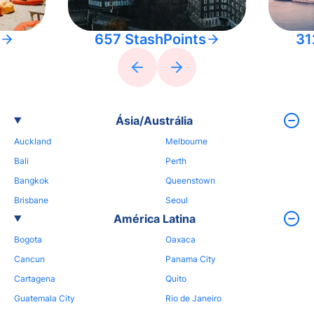
657 StashPoints
31
Ásia/Austrália
Auckland
Melbourne
Bali
Perth
Bangkok
Queenstown
Brisbane
Seoul
América Latina
Bogota
Oaxaca
Cancun
Panama City
Cartagena
Quito
Guatemala City
Rio de Janeiro