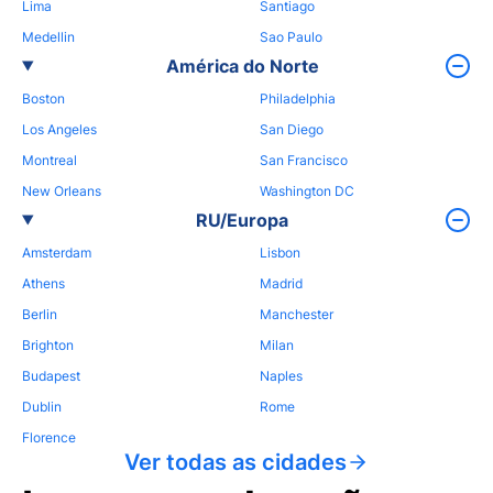
Lima
Santiago
Medellin
Sao Paulo
América do Norte
Boston
Philadelphia
Los Angeles
San Diego
Montreal
San Francisco
New Orleans
Washington DC
RU/Europa
Amsterdam
Lisbon
Athens
Madrid
Berlin
Manchester
Brighton
Milan
Budapest
Naples
Dublin
Rome
Florence
Ver todas as cidades