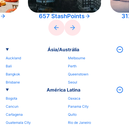
657 StashPoints
31
Ásia/Austrália
Auckland
Melbourne
Bali
Perth
Bangkok
Queenstown
Brisbane
Seoul
América Latina
Bogota
Oaxaca
Cancun
Panama City
Cartagena
Quito
Guatemala City
Rio de Janeiro