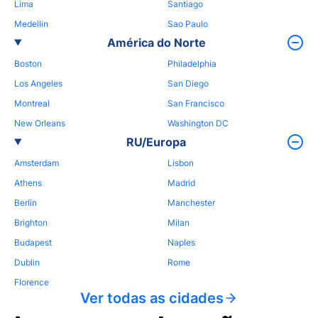
Lima
Santiago
Medellin
Sao Paulo
América do Norte
Boston
Philadelphia
Los Angeles
San Diego
Montreal
San Francisco
New Orleans
Washington DC
RU/Europa
Amsterdam
Lisbon
Athens
Madrid
Berlin
Manchester
Brighton
Milan
Budapest
Naples
Dublin
Rome
Florence
Ver todas as cidades