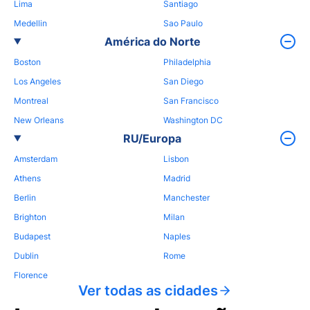
Lima
Santiago
Medellin
Sao Paulo
América do Norte
Boston
Philadelphia
Los Angeles
San Diego
Montreal
San Francisco
New Orleans
Washington DC
RU/Europa
Amsterdam
Lisbon
Athens
Madrid
Berlin
Manchester
Brighton
Milan
Budapest
Naples
Dublin
Rome
Florence
Ver todas as cidades