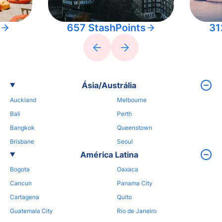
657 StashPoints
31
Ásia/Austrália
Auckland
Melbourne
Bali
Perth
Bangkok
Queenstown
Brisbane
Seoul
América Latina
Bogota
Oaxaca
Cancun
Panama City
Cartagena
Quito
Guatemala City
Rio de Janeiro