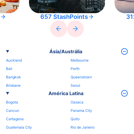
657 StashPoints
31
Ásia/Austrália
Auckland
Melbourne
Bali
Perth
Bangkok
Queenstown
Brisbane
Seoul
América Latina
Bogota
Oaxaca
Cancun
Panama City
Cartagena
Quito
Guatemala City
Rio de Janeiro