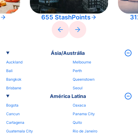
655 StashPoints
31
Ásia/Austrália
Auckland
Melbourne
Bali
Perth
Bangkok
Queenstown
Brisbane
Seoul
América Latina
Bogota
Oaxaca
Cancun
Panama City
Cartagena
Quito
Guatemala City
Rio de Janeiro