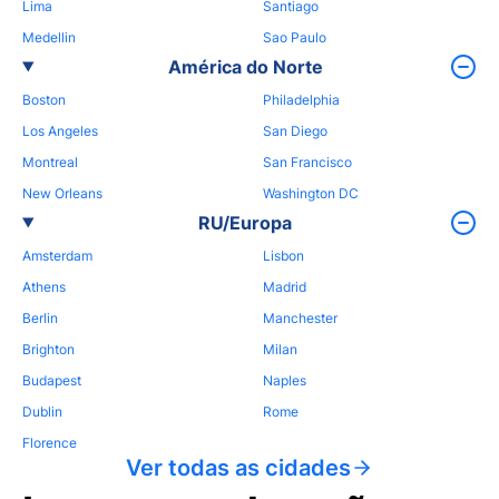
Lima
Santiago
Medellin
Sao Paulo
América do Norte
Boston
Philadelphia
Los Angeles
San Diego
Montreal
San Francisco
New Orleans
Washington DC
RU/Europa
Amsterdam
Lisbon
Athens
Madrid
Berlin
Manchester
Brighton
Milan
Budapest
Naples
Dublin
Rome
Florence
Ver todas as cidades