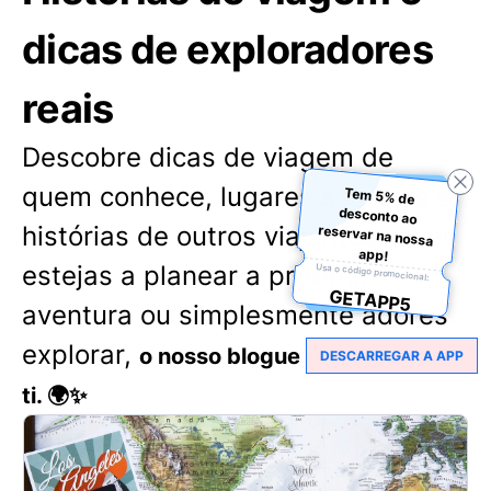
dicas de exploradores
reais
Descobre dicas de viagem de
quem conhece, lugares secretos e
Tem 5% de
desconto ao
reservar na nossa
histórias de outros viajantes. Quer
app!
estejas a planear a próxima
Usa o código promocional:
GETAPP5
aventura ou simplesmente adores
explorar,
o nosso blogue tem algo para
DESCARREGAR A APP
ti. 🌍✨