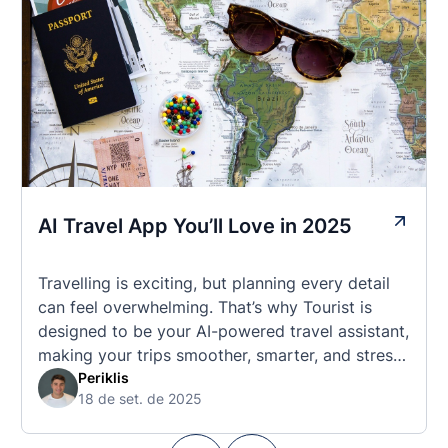
AI Travel App You’ll Love in 2025
Travelling is exciting, but planning every detail
can feel overwhelming. That’s why Tourist is
designed to be your AI-powered travel assistant,
making your trips smoother, smarter, and stress-
free. 🧭 What Makes the Tourist App Unique?
Periklis
18 de set. de 2025
Unlike standard travel apps, Tourist combines
powerful tools into one easy-to-use platform: