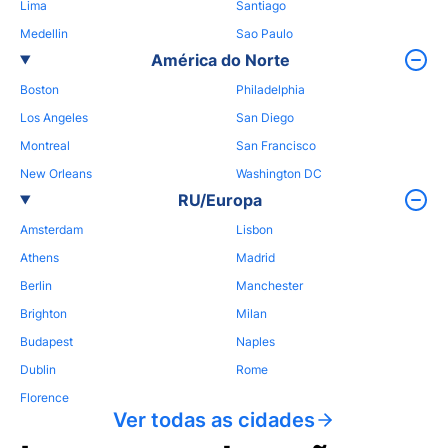
Lima
Santiago
Medellin
Sao Paulo
América do Norte
Boston
Philadelphia
Los Angeles
San Diego
Montreal
San Francisco
New Orleans
Washington DC
RU/Europa
Amsterdam
Lisbon
Athens
Madrid
Berlin
Manchester
Brighton
Milan
Budapest
Naples
Dublin
Rome
Florence
Ver todas as cidades