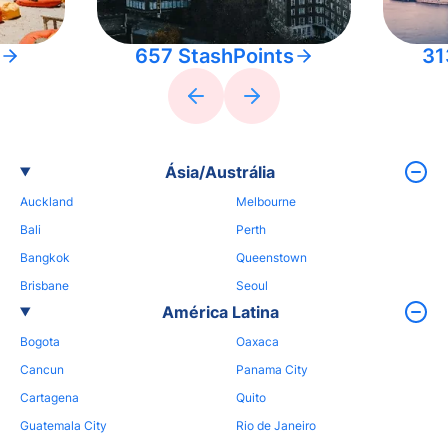
657 StashPoints
31
Ásia/Austrália
Auckland
Melbourne
Bali
Perth
Bangkok
Queenstown
Brisbane
Seoul
América Latina
Bogota
Oaxaca
Cancun
Panama City
Cartagena
Quito
Guatemala City
Rio de Janeiro