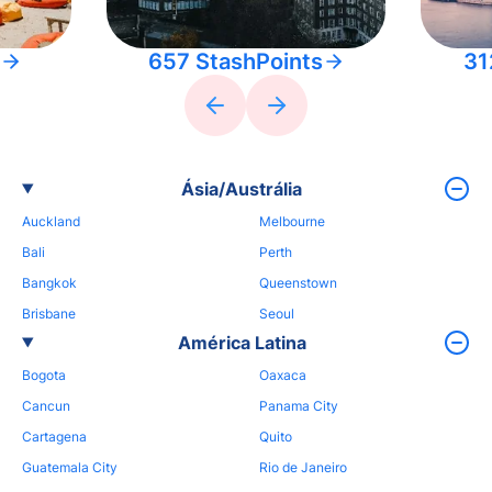
657 StashPoints
31
Ásia/Austrália
Auckland
Melbourne
Bali
Perth
Bangkok
Queenstown
Brisbane
Seoul
América Latina
Bogota
Oaxaca
Cancun
Panama City
Cartagena
Quito
Guatemala City
Rio de Janeiro