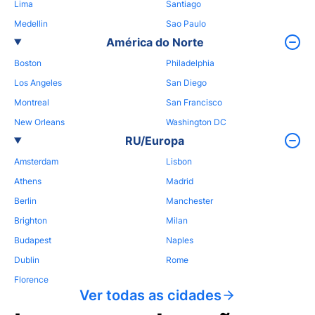
Lima
Santiago
Medellin
Sao Paulo
América do Norte
Boston
Philadelphia
Los Angeles
San Diego
Montreal
San Francisco
New Orleans
Washington DC
RU/Europa
Amsterdam
Lisbon
Athens
Madrid
Berlin
Manchester
Brighton
Milan
Budapest
Naples
Dublin
Rome
Florence
Ver todas as cidades