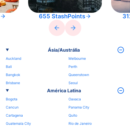
655 StashPoints
31
Ásia/Austrália
Auckland
Melbourne
Bali
Perth
Bangkok
Queenstown
Brisbane
Seoul
América Latina
Bogota
Oaxaca
Cancun
Panama City
Cartagena
Quito
Guatemala City
Rio de Janeiro