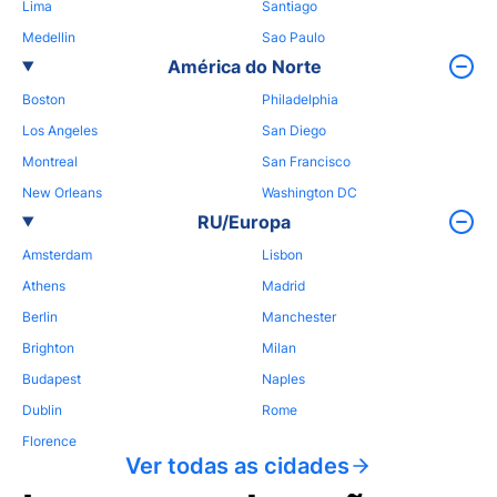
Lima
Santiago
Medellin
Sao Paulo
América do Norte
Boston
Philadelphia
Los Angeles
San Diego
Montreal
San Francisco
New Orleans
Washington DC
RU/Europa
Amsterdam
Lisbon
Athens
Madrid
Berlin
Manchester
Brighton
Milan
Budapest
Naples
Dublin
Rome
Florence
Ver todas as cidades