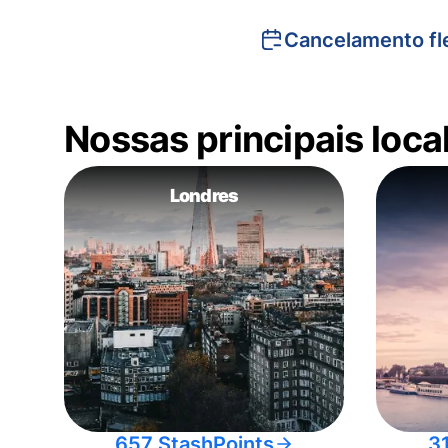
Cancelamento fle
Nossas principais loc
Londres
657 StashPoints
3