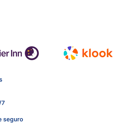
s
/7
e seguro