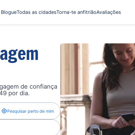
Blogue
Todas as cidades
Torna-te anfitrião
Avaliações
gagem
agagem de confiança
,49 por dia.
Pesquisar perto de mim