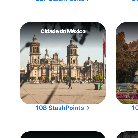
Cidade do México
108 StashPoints
1