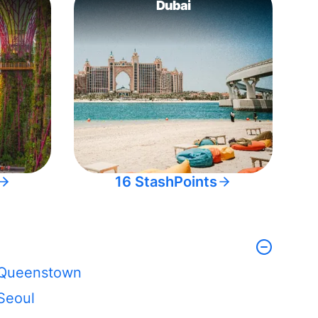
Dubai
16 StashPoints
Queenstown
Seoul