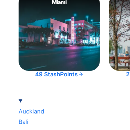
Miami
49 StashPoints
2
Auckland
Bali