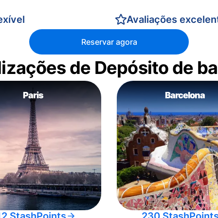
xível
Avaliações excelen
Reservar agora
alizações de Depósito de 
Paris
Barcelona
12 StashPoints
230 StashPoint