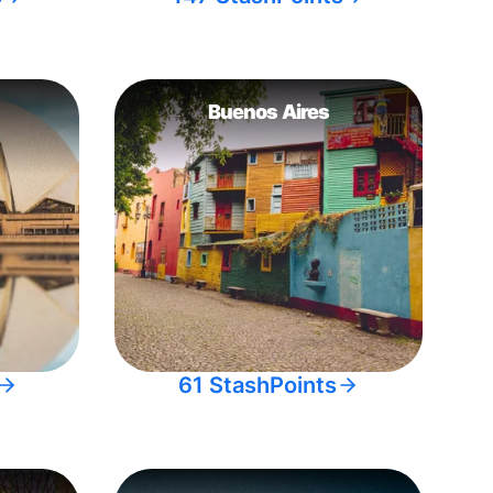
Buenos Aires
61 StashPoints