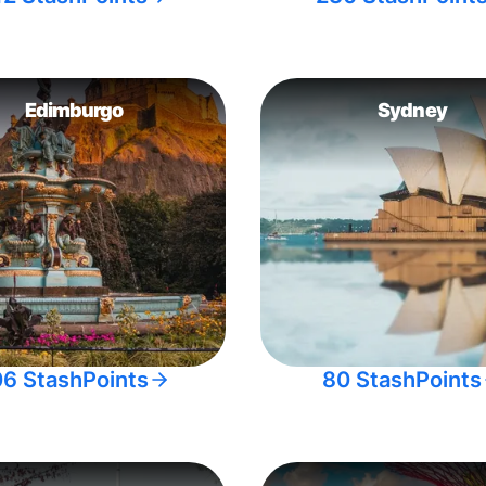
Edimburgo
Sydney
06 StashPoints
80 StashPoints