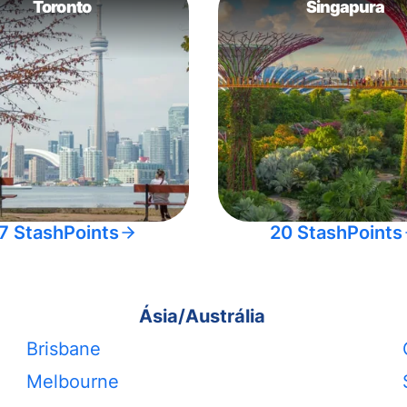
Toronto
Singapura
7 StashPoints
20 StashPoints
Ásia/Austrália
Brisbane
Melbourne