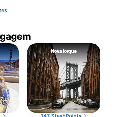
tes
bagagem
Nova Iorque
s
147 StashPoints