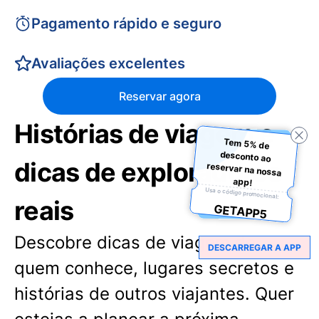
Pagamento rápido e seguro
Avaliações excelentes
Reservar agora
Histórias de viagem e
Tem 5% de
desconto ao
reservar na nossa
dicas de exploradores
app!
Usa o código promocional:
reais
GETAPP5
Descobre dicas de viagem de
DESCARREGAR A APP
quem conhece, lugares secretos e
histórias de outros viajantes. Quer