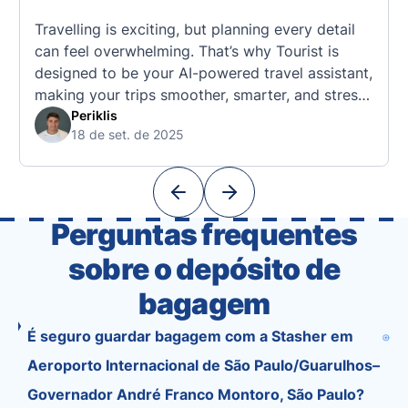
Travelling is exciting, but planning every detail
can feel overwhelming. That’s why Tourist is
designed to be your AI-powered travel assistant,
making your trips smoother, smarter, and stress-
free. 🧭 What Makes the Tourist App Unique?
Periklis
18 de set. de 2025
Unlike standard travel apps, Tourist combines
powerful tools into one easy-to-use platform:
With Tourist, your trip planning becomes as
exciting …
Perguntas frequentes
sobre o depósito de
bagagem
É seguro guardar bagagem com a Stasher em
Aeroporto Internacional de São Paulo/Guarulhos–
Governador André Franco Montoro, São Paulo?