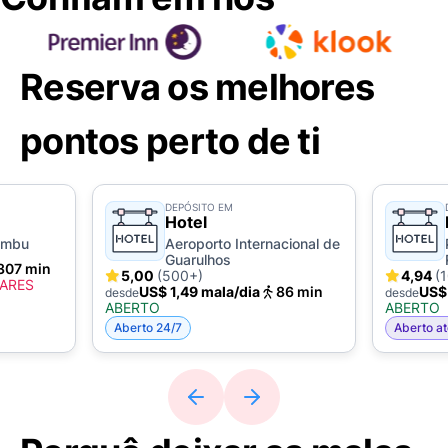
Reserva os melhores
pontos perto de ti
DEPÓSITO EM
Hotel
embu
Aeroporto Internacional de
Guarulhos
307 min
5,00
(500+)
4,94
(
GARES
US$ 1,49 mala/dia
86 min
US$ 
desde
desde
ABERTO
ABERTO
Aberto 24/7
Aberto at