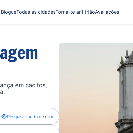
Blogue
Todas as cidades
Torna-te anfitrião
Avaliações
gagem
ança em cacifos,
a.
Pesquisar perto de mim