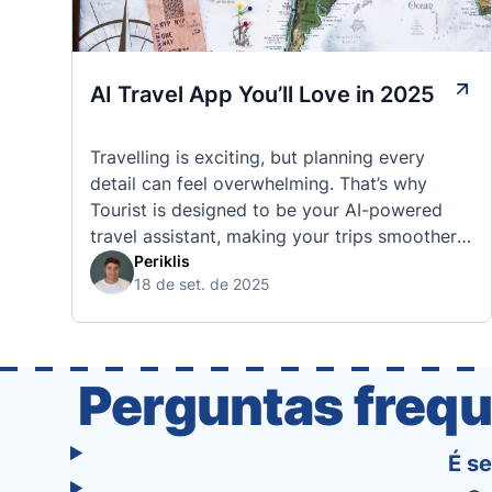
AI Travel App You’ll Love in 2025
Travelling is exciting, but planning every
detail can feel overwhelming. That’s why
Tourist is designed to be your AI-powered
travel assistant, making your trips smoother,
smarter, and stress-free. 🧭 What Makes the
Periklis
18 de set. de 2025
Tourist App Unique? Unlike standard travel
apps, Tourist combines powerful tools into
one easy-to-use platform: With Tourist, your
trip planning becomes as exciting …
Perguntas frequ
É s