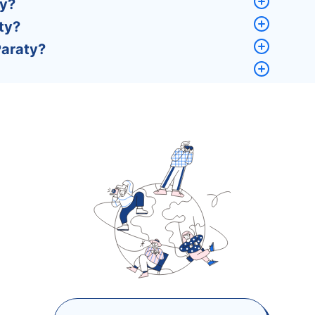
y?
ty?
araty?