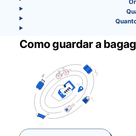
On
Qu
Quanto
Como guardar a baga