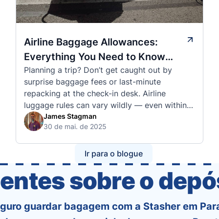
Airline Baggage Allowances:
Everything You Need to Know
Planning a trip? Don’t get caught out by
Before You Fly
surprise baggage fees or last-minute
repacking at the check-in desk. Airline
luggage rules can vary wildly — even within
the same country or alliance. That’s why
James Stagman
30 de mai. de 2025
we’ve created a detailed set of guides to help
you navigate the cabin and checked baggage
policies of over 30 international …
Ir para o blogue
entes sobre o dep
eguro guardar bagagem com a Stasher em Par