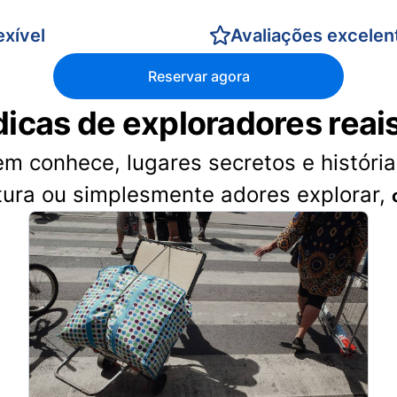
xível
Avaliações excelen
Reservar agora
dicas de exploradores reai
 conhece, lugares secretos e histórias
tura ou simplesmente adores explorar,