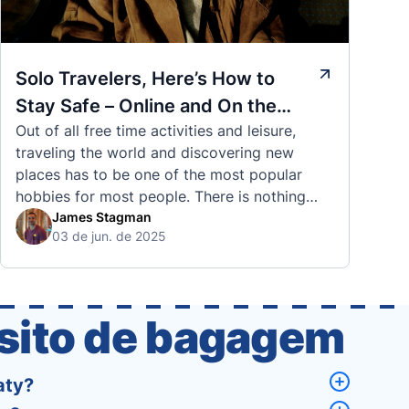
Solo Travelers, Here’s How to
Stay Safe – Online and On the
Out of all free time activities and leisure,
Road
traveling the world and discovering new
places has to be one of the most popular
hobbies for most people. There is nothing
quite like visiting a brand new city, country,
James Stagman
03 de jun. de 2025
or region and experiencing the culture, the
traditions, the languages, and everything else
that a completely new …
ósito de bagagem
aty?