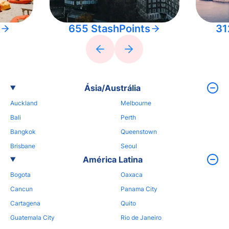
655 StashPoints
31
Ásia/Austrália
Auckland
Melbourne
Bali
Perth
Bangkok
Queenstown
Brisbane
Seoul
América Latina
Bogota
Oaxaca
Cancun
Panama City
Cartagena
Quito
Guatemala City
Rio de Janeiro