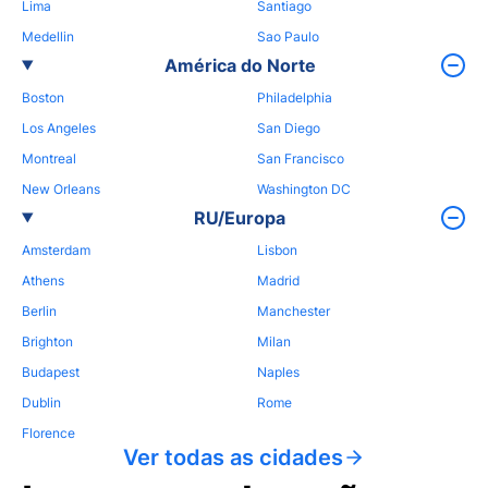
Lima
Santiago
Medellin
Sao Paulo
América do Norte
Boston
Philadelphia
Los Angeles
San Diego
Montreal
San Francisco
New Orleans
Washington DC
RU/Europa
Amsterdam
Lisbon
Athens
Madrid
Berlin
Manchester
Brighton
Milan
Budapest
Naples
Dublin
Rome
Florence
Ver todas as cidades