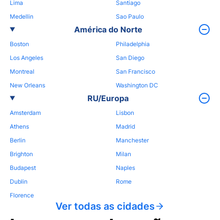
Lima
Santiago
Medellin
Sao Paulo
América do Norte
Boston
Philadelphia
Los Angeles
San Diego
Montreal
San Francisco
New Orleans
Washington DC
RU/Europa
Amsterdam
Lisbon
Athens
Madrid
Berlin
Manchester
Brighton
Milan
Budapest
Naples
Dublin
Rome
Florence
Ver todas as cidades