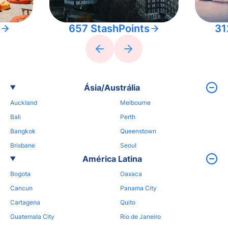
657 StashPoints
31
Ásia/Austrália
Auckland
Melbourne
Bali
Perth
Bangkok
Queenstown
Brisbane
Seoul
América Latina
Bogota
Oaxaca
Cancun
Panama City
Cartagena
Quito
Guatemala City
Rio de Janeiro