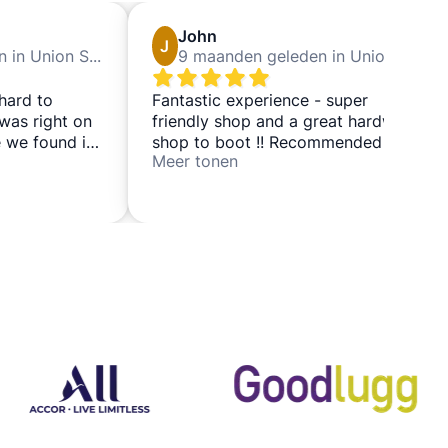
John
J
8 maanden geleden in Union Square San Francisco
9 maanden geleden in Union Square San Francisco
 hard to
Fantastic experience - super
 was right on
friendly shop and a great hardware
 we found it,
shop to boot !! Recommended if
Meer tonen
ast to help
you’ve a few hours to kill in San
ery quickly.
Fran before flight - close to Powell
t as well.
station on the BART line 👍