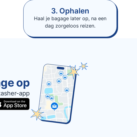
3. Ophalen
Haal je bagage later op, na een
dag zorgeloos reizen.
age op
tasher-app