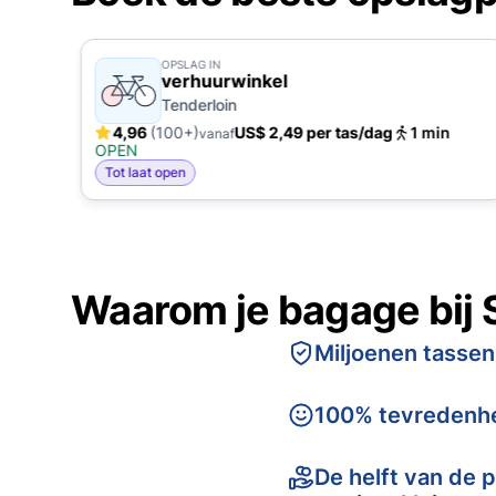
OPSLAG IN
verhuurwinkel
Tenderloin
4,96
(100+)
US$ 2,49 per tas/dag
1 min
vanaf
OPEN
Tot laat open
Waarom je bagage bij 
Miljoenen tassen
100% tevredenhe
De helft van de p