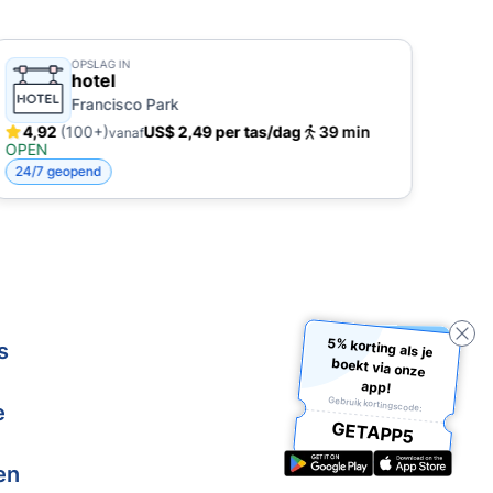
OPSLAG IN
hotel
Francisco Park
4,92
(100+)
US$ 2,49 per tas/dag
39 min
5,
vanaf
OPEN
OPE
24/7 geopend
24/7
5% korting als je
boekt via onze
s
app!
Gebruik kortingscode:
e
GETAPP5
en