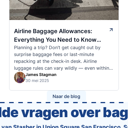
Airline Baggage Allowances:
Everything You Need to Know
Planning a trip? Don’t get caught out by
Before You Fly
surprise baggage fees or last-minute
repacking at the check-in desk. Airline
luggage rules can vary wildly — even within
the same country or alliance. That’s why
James Stagman
30 mei 2025
we’ve created a detailed set of guides to help
you navigate the cabin and checked baggage
policies of over 30 international …
Naar de blog
lde vragen over ba
van Stasher in Union Square San Francisco, Sa