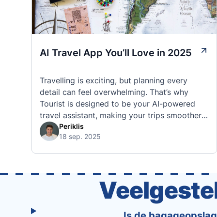
AI Travel App You’ll Love in 2025
Travelling is exciting, but planning every
detail can feel overwhelming. That’s why
Tourist is designed to be your AI-powered
travel assistant, making your trips smoother,
smarter, and stress-free. 🧭 What Makes the
Periklis
18 sep. 2025
Tourist App Unique? Unlike standard travel
apps, Tourist combines powerful tools into
one easy-to-use platform: With Tourist, your
trip planning becomes as exciting …
Veelgeste
Is de bagageopslag 