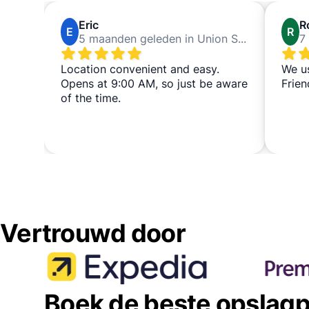
Eric
R
E
R
5 maanden geleden in Union Square San Francisco
Location convenient and easy.
We u
Opens at 9:00 AM, so just be aware
Frien
of the time.
Vertrouwd door
Boek de beste opslagp