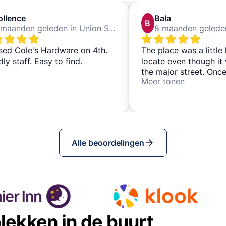
ollence
Bala
B
7 maanden geleden in Union Square San Francisco
sed Cole's Hardware on 4th.
The place was a little
dly staff. Easy to find.
locate even though it
the major street. Once
Meer tonen
the staff were really f
our luggage stashed v
Also, retrieval was fas
Alle beoordelingen
lekken in de buurt