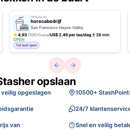
OPSLAG IN
horecabedrijf
San Francisco Hayes Valley
4,93
(100+)
US$ 2,49 per tas/dag
38 min
vanaf
OPEN
Tot laat open
Stasher opslaan
 veilig opgeslagen
10500+ StashPoint
idsgarantie
24/7 klantenservic
rijs van
Snel en veilig betal