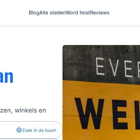
Blog
Alle steden
Word host
Reviews
an
izen, winkels en
Zoek in de buurt