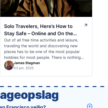
Solo Travelers, Here’s How to
Stay Safe – Online and On the
Out of all free time activities and leisure,
Road
traveling the world and discovering new
places has to be one of the most popular
hobbies for most people. There is nothing
quite like visiting a brand new city, country,
James Stagman
03 jun. 2025
or region and experiencing the culture, the
traditions, the languages, and everything else
that a completely new …
gageopslag
n Francisco veilig?