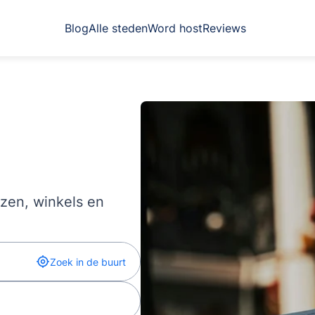
Blog
Alle steden
Word host
Reviews
izen, winkels en
Zoek in de buurt