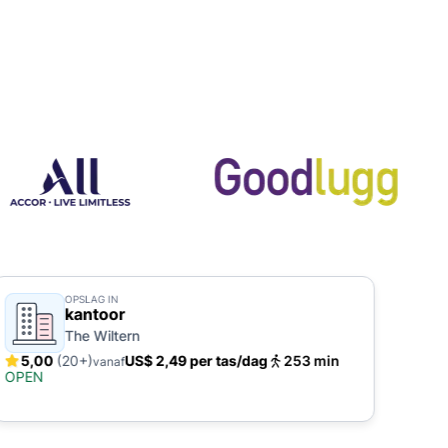
OPSLAG IN
kantoor
The Wiltern
5,00
(20+)
US$ 2,49 per tas/dag
253 min
5,
vanaf
OPEN
OPE