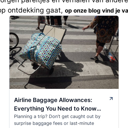
op ontdekking gaat,
op onze blog vind je va
Airline Baggage Allowances:
Everything You Need to Know
Planning a trip? Don’t get caught out by
Before You Fly
surprise baggage fees or last-minute