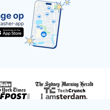
age op
tasher-app