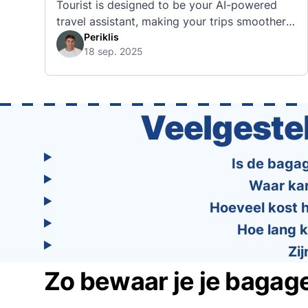
Tourist is designed to be your AI-powered
travel assistant, making your trips smoother,
smarter, and stress-free. 🧭 What Makes the
Periklis
18 sep. 2025
Tourist App Unique? Unlike standard travel
apps, Tourist combines powerful tools into
one easy-to-use platform: With Tourist, your
trip planning becomes as exciting …
Veelgeste
Is de bagag
Waar kan
Hoeveel kost h
Hoe lang k
Zi
Zo bewaar je je bagage