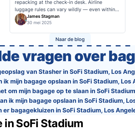
repacking at the check-in desk. Airline
luggage rules can vary wildly — even within
the same country or alliance. That’s why
James Stagman
30 mei 2025
we’ve created a detailed set of guides to help
you navigate the cabin and checked baggage
policies of over 30 international …
Naar de blog
lde vragen over ba
eopslag van Stasher in SoFi Stadium, Los Ange
 ik mijn bagage opslaan in SoFi Stadium, Los
et om mijn bagage op te slaan in SoFi Stadiu
an ik mijn bagage opslaan in SoFi Stadium, Lo
jn er bagagekluizen in SoFi Stadium, Los Angel
 in SoFi Stadium