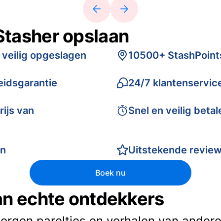
Stasher opslaan
 veilig opgeslagen
10500+ StashPoint
idsgarantie
24/7 klantenservic
rijs van
Snel en veilig betal
en
Uitstekende revie
Boek nu
van echte ontdekkers
borgen pareltjes en verhalen van andere 