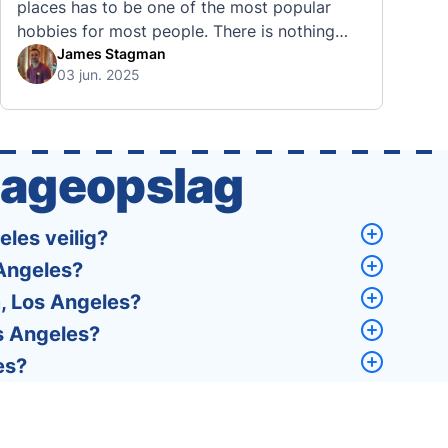
places has to be one of the most popular
hobbies for most people. There is nothing
quite like visiting a brand new city, country,
James Stagman
03 jun. 2025
or region and experiencing the culture, the
traditions, the languages, and everything else
that a completely new …
gageopslag
les veilig?
 Angeles?
m, Los Angeles?
s Angeles?
es?