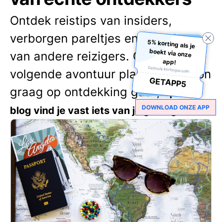
Ontdek reistips van insiders,
verborgen pareltjes en verhalen
5% korting als je
boekt via onze
van andere reizigers. Of je nu je
app!
Gebruik kortingscode:
volgende avontuur plant of gewoon
GETAPP5
graag op ontdekking gaat,
op onze
DOWNLOAD ONZE APP
blog vind je vast iets van je gading. 🌍✨