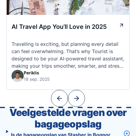
AI Travel App You’ll Love in 2025
Travelling is exciting, but planning every detail
can feel overwhelming. That’s why Tourist is
designed to be your AI-powered travel assistant,
making your trips smoother, smarter, and stress-
free. 🧭 What Makes the Tourist App Unique?
Periklis
18 sep. 2025
Unlike standard travel apps, Tourist combines
powerful tools into one easy-to-use platform:
With Tourist, your trip planning becomes as
exciting …
Veelgestelde vragen over
bagageopslag
Is de bagageopslag van Stasher in Bognor