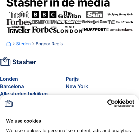
Stasher in de media
Steden
Bognor Regis
Londen
Parijs
Barcelona
New York
Alle steden bekijken
Over
Prijzen
FAQ
Support
We use cookies
Blog
Word partner van Stasher
We use cookies to personalise content, ads and analytics
Bagagelimiet vliegtuig