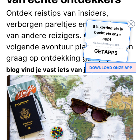
Ontdek reistips van insiders,
verborgen pareltjes en verhalen
5% korting als je
boekt via onze
van andere reizigers. Of je nu je
app!
Gebruik kortingscode:
volgende avontuur plant of gewoon
GETAPP5
graag op ontdekking gaat,
op onze
DOWNLOAD ONZE APP
blog vind je vast iets van je gading. 🌍✨