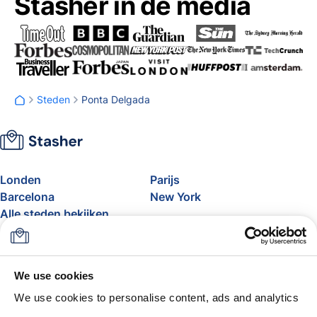
Stasher in de media
Steden
Ponta Delgada
Londen
Parijs
Barcelona
New York
Alle steden bekijken
Over
Prijzen
FAQ
Support
We use cookies
Blog
Word partner van Stasher
We use cookies to personalise content, ads and analytics
Bagagelimiet vliegtuig