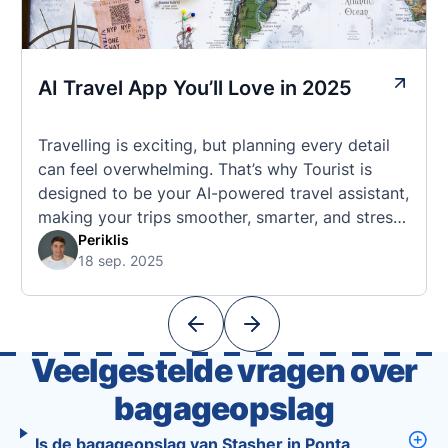
AI Travel App You’ll Love in 2025
Travelling is exciting, but planning every detail
can feel overwhelming. That’s why Tourist is
designed to be your AI-powered travel assistant,
making your trips smoother, smarter, and stress-
free. 🧭 What Makes the Tourist App Unique?
Periklis
18 sep. 2025
Unlike standard travel apps, Tourist combines
powerful tools into one easy-to-use platform:
With Tourist, your trip planning becomes as
exciting …
Veelgestelde vragen over
bagageopslag
Is de bagageopslag van Stasher in Ponta