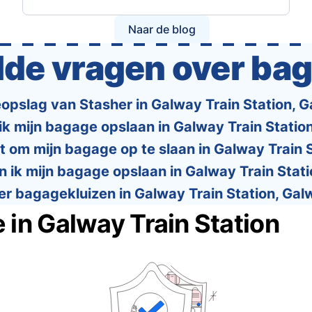
you navigate the cabin and checked baggage
policies of over 30 international …
Naar de blog
lde vragen over ba
opslag van Stasher in Galway Train Station, G
ik mijn bagage opslaan in Galway Train Statio
t om mijn bagage op te slaan in Galway Train 
n ik mijn bagage opslaan in Galway Train Stat
 er bagagekluizen in Galway Train Station, Ga
 in Galway Train Station