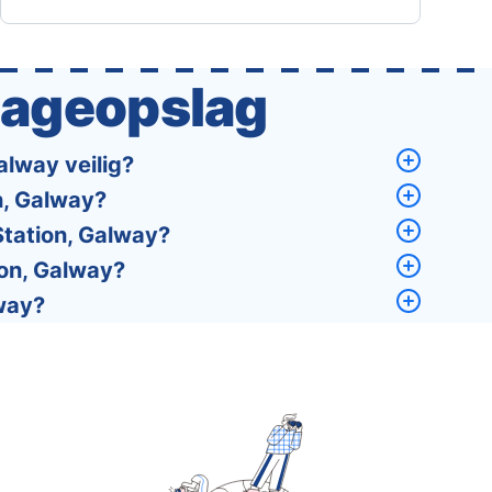
traditions, the languages, and everything else
that a completely new …
gageopslag
alway veilig?
n, Galway?
Station, Galway?
ion, Galway?
lway?