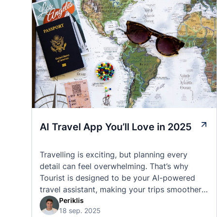
AI Travel App You’ll Love in 2025
Travelling is exciting, but planning every
detail can feel overwhelming. That’s why
Tourist is designed to be your AI-powered
travel assistant, making your trips smoother,
smarter, and stress-free. 🧭 What Makes the
Periklis
18 sep. 2025
Tourist App Unique? Unlike standard travel