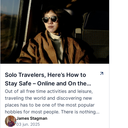
Solo Travelers, Here’s How to
Stay Safe – Online and On the
Out of all free time activities and leisure,
Road
traveling the world and discovering new
places has to be one of the most popular
hobbies for most people. There is nothing
quite like visiting a brand new city, country,
James Stagman
03 jun. 2025
or region and experiencing the culture, the