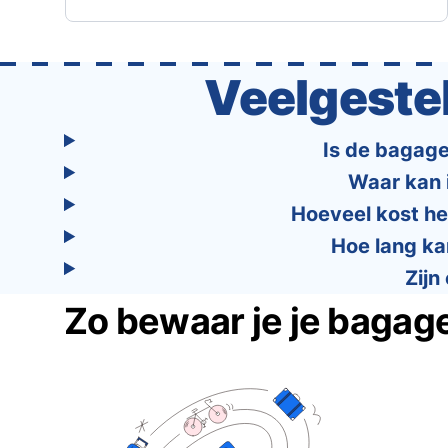
apps, Tourist combines powerful tools into
one easy-to-use platform: With Tourist, your
trip planning becomes as exciting …
Veelgeste
Is de bagage
Waar kan 
Hoeveel kost he
Hoe lang ka
Zijn
Zo bewaar je je bagage