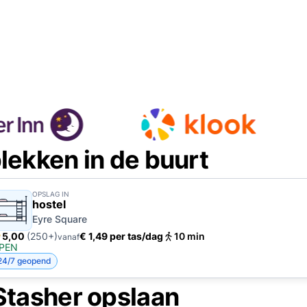
lekken in de buurt
OPSLAG IN
hostel
Eyre Square
5,00
(250+)
€ 1,49 per tas/dag
10 min
vanaf
PEN
24/7 geopend
Stasher opslaan