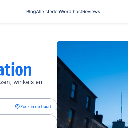
Blog
Alle steden
Word host
Reviews
ation
izen, winkels en
Zoek in de buurt