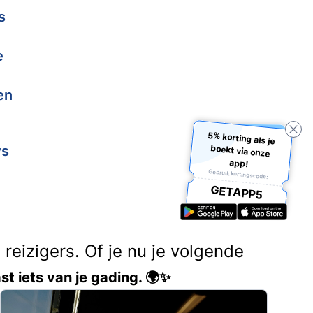
s
e
en
5% korting als je
boekt via onze
ws
app!
Gebruik kortingscode:
GETAPP5
reizigers. Of je nu je volgende
st iets van je gading. 🌍✨