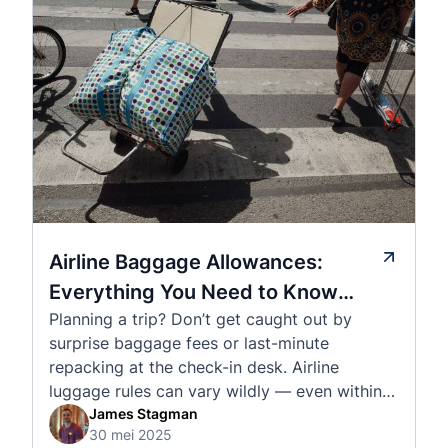
Airline Baggage Allowances:
Everything You Need to Know
Planning a trip? Don’t get caught out by
Before You Fly
surprise baggage fees or last-minute
repacking at the check-in desk. Airline
luggage rules can vary wildly — even within
the same country or alliance. That’s why
James Stagman
30 mei 2025
we’ve created a detailed set of guides to help