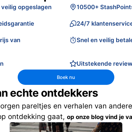
 veilig opgeslagen
10500+ StashPoint
idsgarantie
24/7 klantenservic
rijs van
Snel en veilig betal
en
Uitstekende revie
Boek nu
van echte ontdekkers
borgen pareltjes en verhalen van andere 
op ontdekking gaat,
op onze blog vind je va