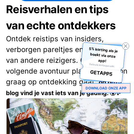
Reisverhalen en tips
van echte ontdekkers
Ontdek reistips van insiders,
verborgen pareltjes en verhalen
5% korting als je
boekt via onze
van andere reizigers. Of je nu je
app!
Gebruik kortingscode:
volgende avontuur plant of gewoon
GETAPP5
graag op ontdekking gaat,
op onze
DOWNLOAD ONZE APP
blog vind je vast iets van je gading. 🌍✨