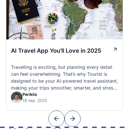
AI Travel App You’ll Love in 2025
Travelling is exciting, but planning every detail
can feel overwhelming. That’s why Tourist is
designed to be your AI-powered travel assistant,
making your trips smoother, smarter, and stress-
free. 🧭 What Makes the Tourist App Unique?
Periklis
18 sep. 2025
Unlike standard travel apps, Tourist combines
powerful tools into one easy-to-use platform:
With Tourist, your trip planning becomes as
exciting …