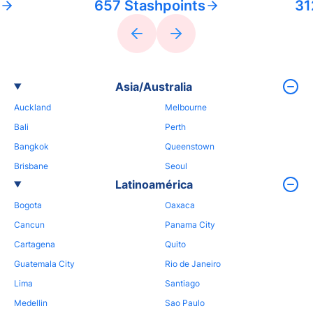
657 Stashpoints
31
Asia/Australia
Auckland
Melbourne
Bali
Perth
Bangkok
Queenstown
Brisbane
Seoul
Latinoamérica
Bogota
Oaxaca
Cancun
Panama City
Cartagena
Quito
Guatemala City
Rio de Janeiro
Lima
Santiago
Medellin
Sao Paulo