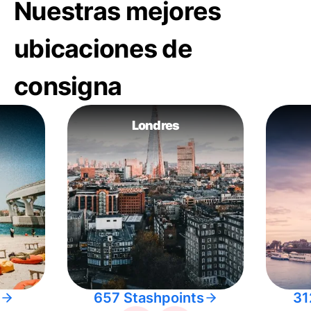
Nuestras mejores
ubicaciones de
consigna
Londres
657 Stashpoints
31