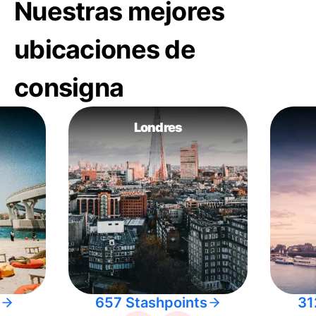
Nuestras mejores
ubicaciones de
consigna
Londres
657 Stashpoints
31