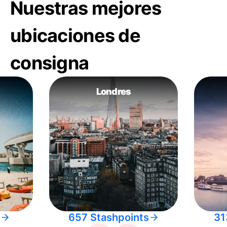
Nuestras mejores
ubicaciones de
consigna
Londres
657 Stashpoints
31