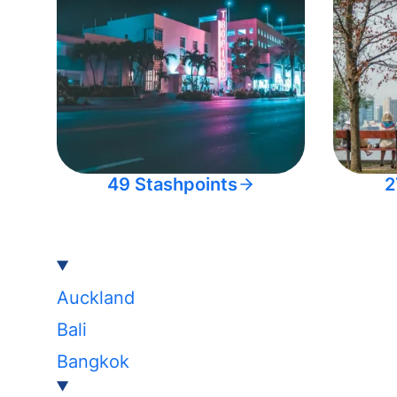
49 Stashpoints
2
Auckland
Bali
Bangkok