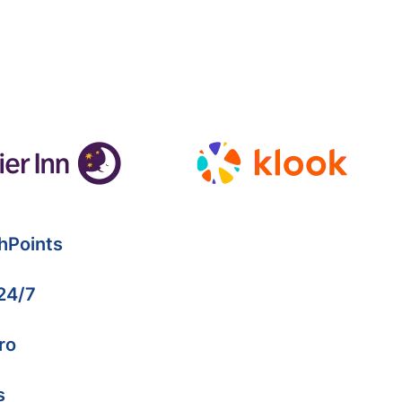
hPoints
 24/7
ro
s