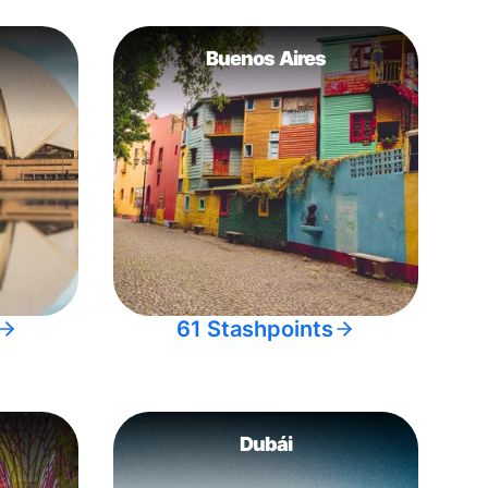
Buenos Aires
61 Stashpoints
Dubái