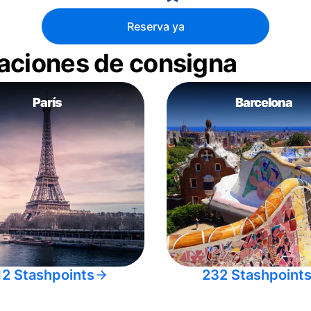
Reserva ya
aciones de consigna
París
Barcelona
12 Stashpoints
232 Stashpoint