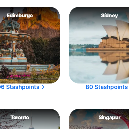
Edimburgo
Sídney
06 Stashpoints
80 Stashpoints
Toronto
Singapur