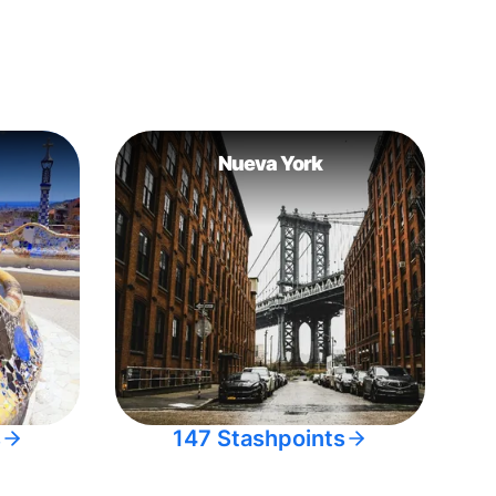
Nueva York
s
147 Stashpoints