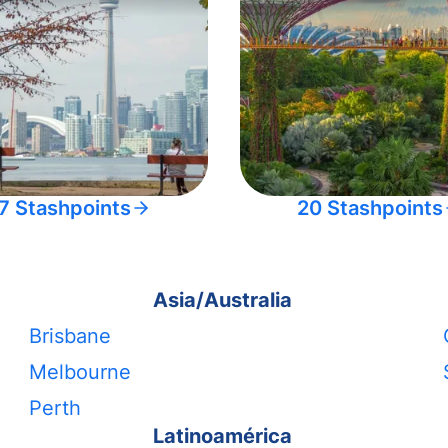
7 Stashpoints
20 Stashpoints
Asia/Australia
Brisbane
Melbourne
Perth
Latinoamérica