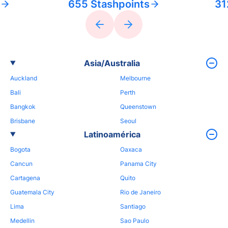
655 Stashpoints
31
Asia/Australia
Auckland
Melbourne
Bali
Perth
Bangkok
Queenstown
Brisbane
Seoul
Latinoamérica
Bogota
Oaxaca
Cancun
Panama City
Cartagena
Quito
Guatemala City
Rio de Janeiro
Lima
Santiago
Medellin
Sao Paulo