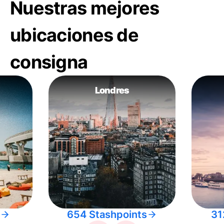
Nuestras mejores
ubicaciones de
consigna
Londres
654 Stashpoints
31