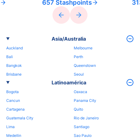
657 Stashpoints
31
Asia/Australia
Auckland
Melbourne
Bali
Perth
Bangkok
Queenstown
Brisbane
Seoul
Latinoamérica
Bogota
Oaxaca
Cancun
Panama City
Cartagena
Quito
Guatemala City
Rio de Janeiro
Lima
Santiago
Medellin
Sao Paulo