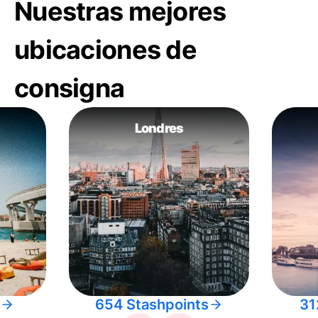
Nuestras mejores
ubicaciones de
consigna
Londres
654 Stashpoints
31