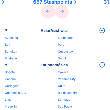
657 Stashpoints
31
Asia/Australia
Auckland
Melbourne
Bali
Perth
Bangkok
Queenstown
Brisbane
Seoul
Latinoamérica
Bogota
Oaxaca
Cancun
Panama City
Cartagena
Quito
Guatemala City
Rio de Janeiro
Lima
Santiago
Medellin
Sao Paulo