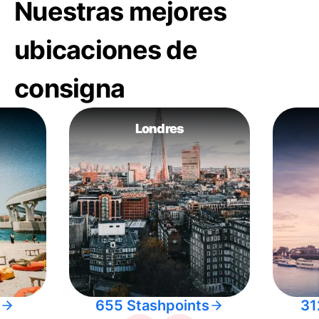
Nuestras mejores
ubicaciones de
consigna
Londres
655 Stashpoints
31