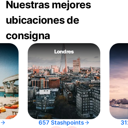
Nuestras mejores
ubicaciones de
consigna
Londres
657 Stashpoints
31