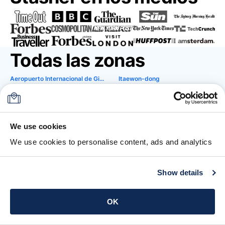
Todas las zonas
Aeropuerto Internacional de Gimpo
Itaewon-dong
Bukchon Hanok Village
Lotte World
Complejo del Palacio de Ch'angdokkung
Mercado de Namdaemun
We use cookies
Dongdaemun Design Plaza (DDP)
Museo Nacional de Corea
We use cookies to personalise content, ads and analytics
Estadio Mundialista de Seúl
Myeong-dong
Gyeongbokgung
N Seoul Tower
Show details
Hongdae Street
Yongsan
Ciudades
Seúl
OK