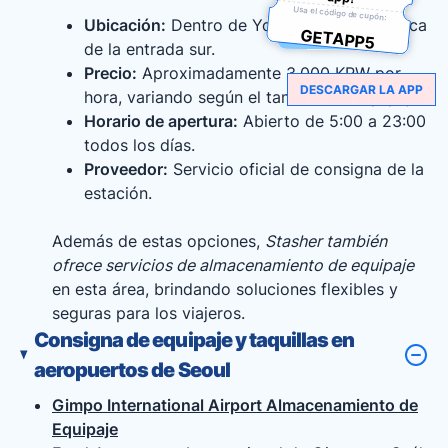
Usa el código de cupón:
Ubicación:
Dentro de Yongsan Station, cerca
GETAPP5
de la entrada sur.
Precio:
Aproximadamente 3,000 KRW por
DESCARGAR LA APP
hora, variando según el tamaño del equipaje.
Horario de apertura:
Abierto de 5:00 a 23:00
todos los días.
Proveedor:
Servicio oficial de consigna de la
estación.
Además de estas opciones,
Stasher también
ofrece servicios de almacenamiento de equipaje
en esta área, brindando soluciones flexibles y
seguras para los viajeros.
Consigna de equipaje y taquillas en
aeropuertos de Seoul
Gimpo International Airport Almacenamiento de
Equipaje