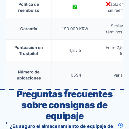
Política de
solo crédi
reembolso
sin reembo
Similar (l
Garantía
190.000 KRW
términos var
Puntuación en
Entre 2,5 y 
4,8 / 5
Trustpilot
5
Número de
10594
Variable
ubicaciones
Preguntas frecuentes
sobre consignas de
equipaje
¿Es seguro el almacenamiento de equipaje de