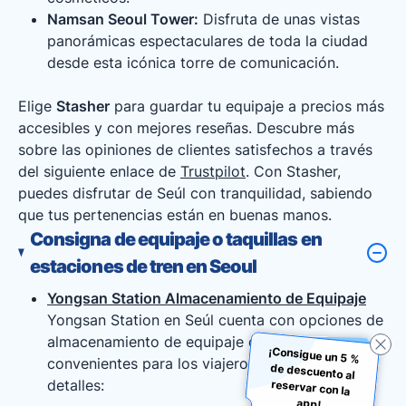
Namsan Seoul Tower:
Disfruta de unas vistas
panorámicas espectaculares de toda la ciudad
desde esta icónica torre de comunicación.
Elige
Stasher
para guardar tu equipaje a precios más
accesibles y con mejores reseñas. Descubre más
sobre las opiniones de clientes satisfechos a través
del siguiente enlace de
Trustpilot
. Con Stasher,
puedes disfrutar de Seúl con tranquilidad, sabiendo
que tus pertenencias están en buenas manos.
Consigna de equipaje o taquillas en
estaciones de tren en Seoul
Yongsan Station Almacenamiento de Equipaje
Yongsan Station en Seúl cuenta con opciones de
almacenamiento de equipaje oficiales que son
¡Consigue un 5 %
de descuento al
reservar con la
convenientes para los viajeros. Aquí están los
detalles:
app!