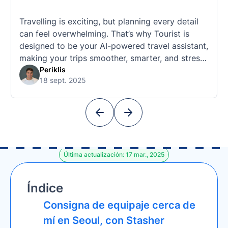
Travelling is exciting, but planning every detail
can feel overwhelming. That’s why Tourist is
designed to be your AI-powered travel assistant,
making your trips smoother, smarter, and stress-
free. 🧭 What Makes the Tourist App Unique?
Periklis
18 sept. 2025
Unlike standard travel apps, Tourist combines
powerful tools into one easy-to-use platform:
With Tourist, your trip planning becomes as
exciting …
Última actualización: 17 mar., 2025
Índice
Consigna de equipaje cerca de
mí en Seoul, con Stasher