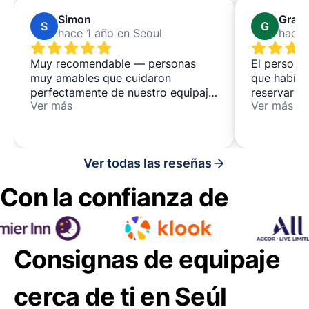
Simon
Grac
S
G
hace 1 año en Seoul
hace 
Muy recomendable — personas
El personal
muy amables que cuidaron
que había 
perfectamente de nuestro equipaje
reservar e
Ver más
Ver más
durante el día — es un lugar de co-
equipaje. 
living y co-working, que también
detalle. Us
puede interesar a algunas
espacio d
personas, ubicado en una zona más
nuevament
Ver todas las reseñas
tranquila justo al norte de la
bulliciosa Hongdae
Con la confianza de
Consignas de equipaje
cerca de ti en Seúl