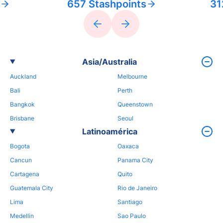
657 Stashpoints
31
Asia/Australia
Auckland
Melbourne
Bali
Perth
Bangkok
Queenstown
Brisbane
Seoul
Latinoamérica
Bogota
Oaxaca
Cancun
Panama City
Cartagena
Quito
Guatemala City
Rio de Janeiro
Lima
Santiago
Medellin
Sao Paulo