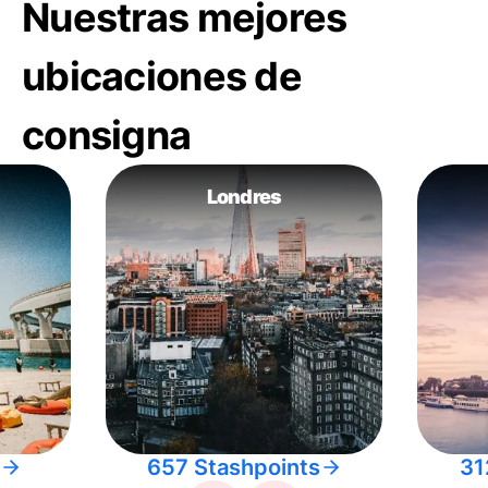
Nuestras mejores
ubicaciones de
consigna
Londres
657 Stashpoints
31