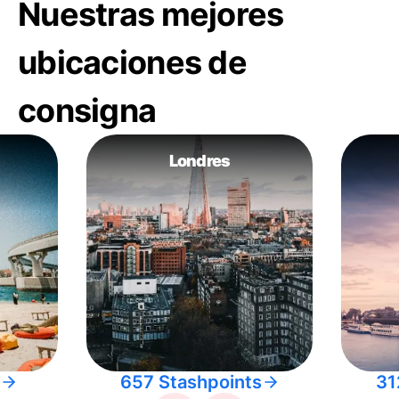
Nuestras mejores
ubicaciones de
consigna
Londres
657 Stashpoints
31