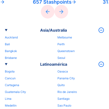
657 Stashpoints
31
Asia/Australia
Auckland
Melbourne
Bali
Perth
Bangkok
Queenstown
Brisbane
Seoul
Latinoamérica
Bogota
Oaxaca
Cancun
Panama City
Cartagena
Quito
Guatemala City
Rio de Janeiro
Lima
Santiago
Medellin
Sao Paulo