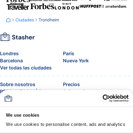
Ciudades
Trondheim
Londres
París
Barcelona
Nueva York
Ver todas las ciudades
Sobre nosotros
Precios
PREGUNTAS MÁS
Asistencia
FRECUENTES
Blog
Únete al programa de
afiliados de Stasher
We use cookies
Equipaje permitido por
We use cookies to personalise content, ads and analytics
aerolíneas