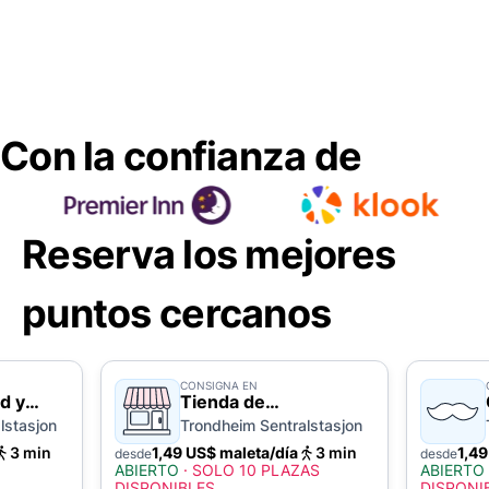
Con la confianza de
Reserva los mejores
puntos cercanos
CONSIGNA EN
d y
Tienda de
conveniencia
lstasjon
Trondheim Sentralstasjon
3 min
1,49 US$ maleta/día
3 min
1,49
desde
desde
ABIERTO
·
SOLO 10 PLAZAS
ABIERTO
DISPONIBLES
DISPONI