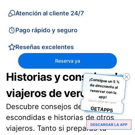
Atención al cliente 24/7
Pago rápido y seguro
Reseñas excelentes
Reserva ya
Historias y consejos de
¡Consigue un 5 %
de descuento al
reservar con la
viajeros de verdad
app!
Usa el código de cupón:
Descubre consejos de viaje, joyas
GETAPP5
escondidas e historias de otros
DESCARGAR LA APP
viajeros. Tanto si preparas tu