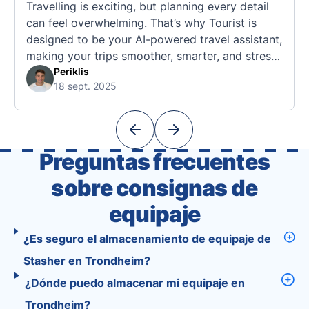
Travelling is exciting, but planning every detail
can feel overwhelming. That’s why Tourist is
designed to be your AI-powered travel assistant,
making your trips smoother, smarter, and stress-
free. 🧭 What Makes the Tourist App Unique?
Periklis
18 sept. 2025
Unlike standard travel apps, Tourist combines
powerful tools into one easy-to-use platform:
With Tourist, your trip planning becomes as
exciting …
Preguntas frecuentes
sobre consignas de
equipaje
¿Es seguro el almacenamiento de equipaje de
Stasher en Trondheim?
¿Dónde puedo almacenar mi equipaje en
Trondheim?