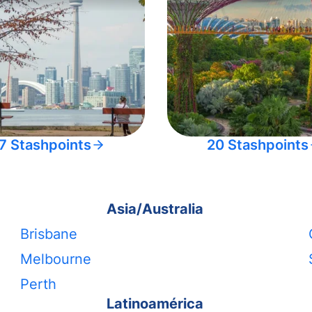
7 Stashpoints
20 Stashpoints
Asia/Australia
Brisbane
Melbourne
Perth
Latinoamérica