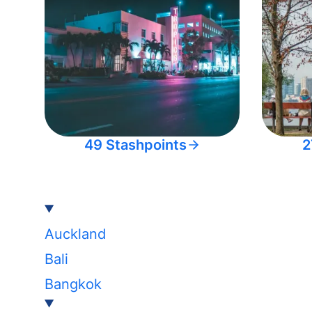
49 Stashpoints
2
Auckland
Bali
Bangkok