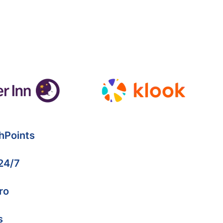
hPoints
 24/7
ro
s