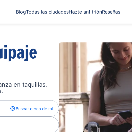
Blog
Todas las ciudades
Hazte anfitrión
Reseñas
ipaje
nza en taquillas,
a.
Buscar cerca de mí