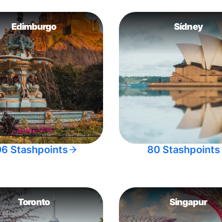
Edimburgo
Sídney
06 Stashpoints
80 Stashpoints
Toronto
Singapur