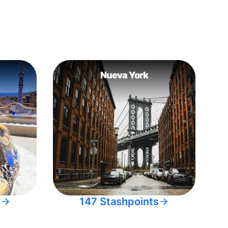
Nueva York
s
147 Stashpoints