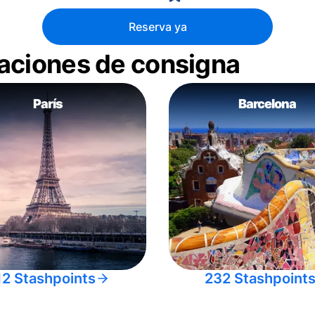
Reserva ya
aciones de consigna
París
Barcelona
12 Stashpoints
232 Stashpoint