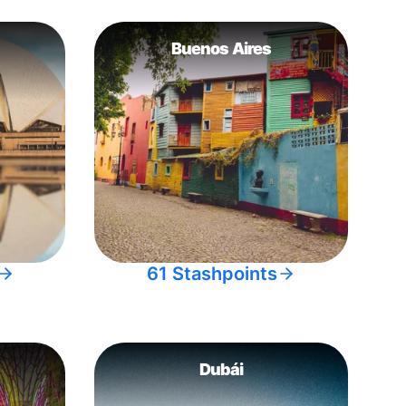
Buenos Aires
61 Stashpoints
Dubái