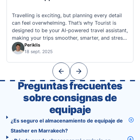
Travelling is exciting, but planning every detail
can feel overwhelming. That’s why Tourist is
designed to be your AI-powered travel assistant,
making your trips smoother, smarter, and stress-
free. 🧭 What Makes the Tourist App Unique?
Periklis
18 sept. 2025
Unlike standard travel apps, Tourist combines
powerful tools into one easy-to-use platform:
With Tourist, your trip planning becomes as
exciting …
Preguntas frecuentes
sobre consignas de
equipaje
¿Es seguro el almacenamiento de equipaje de
Stasher en Marrakech?