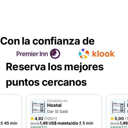
Con la confianza de
Reserva los mejores
puntos cercanos
CONSIGNA EN
Hostal
Dar Si Said
4,92
(100+)
5,00
(
45 min
1,49 US$ maleta/día
5 min
1,49
desde
desde
ABIERTO
ABIERTO