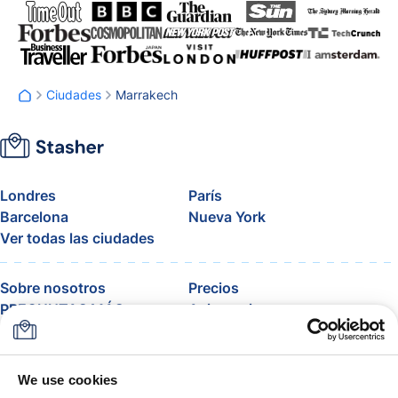
Ciudades
Marrakech
Londres
París
Barcelona
Nueva York
Ver todas las ciudades
Sobre nosotros
Precios
PREGUNTAS MÁS
Asistencia
FRECUENTES
Blog
Únete al programa de
afiliados de Stasher
We use cookies
Equipaje permitido por