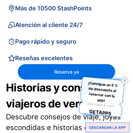
Más de 10500 StashPoints
Atención al cliente 24/7
Pago rápido y seguro
Reseñas excelentes
Reserva ya
¡Consigue un 5 %
de descuento al
reservar con la
Historias y consejos de
viajeros de verdad
app!
Usa el código de cupón:
GETAPP5
Descubre consejos de viaje, joyas
escondidas e historias de otros
DESCARGAR LA APP