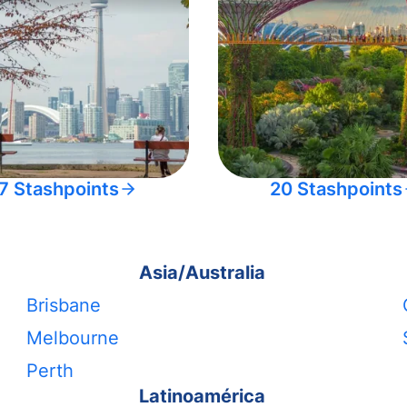
7 Stashpoints
20 Stashpoints
Asia/Australia
Brisbane
Melbourne
Perth
Latinoamérica