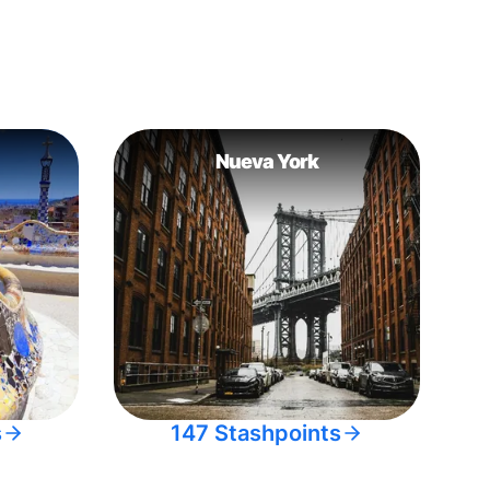
Nueva York
s
147 Stashpoints