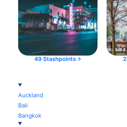
49 Stashpoints
2
Auckland
Bali
Bangkok