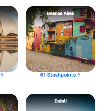
Buenos Aires
61 Stashpoints
Dubái