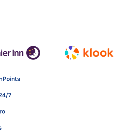
hPoints
 24/7
ro
s