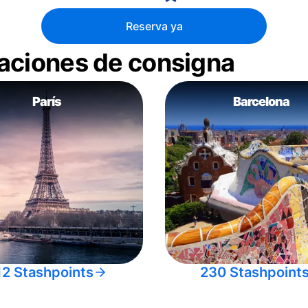
Reserva ya
aciones de consigna
París
Barcelona
12 Stashpoints
230 Stashpoint