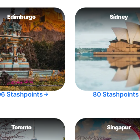
Edimburgo
Sídney
06 Stashpoints
80 Stashpoints
Toronto
Singapur