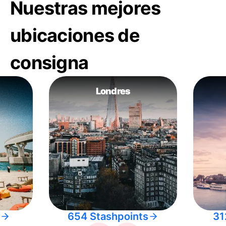
Nuestras mejores
ubicaciones de
consigna
Londres
654 Stashpoints
31